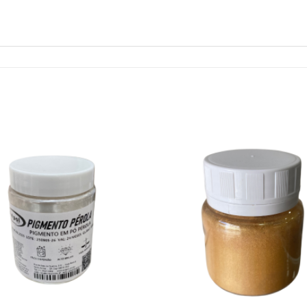
Adicionar
Ad
na Lista
n
de
Desejos
D