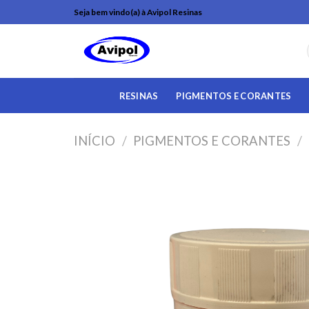
Pular
Seja bem vindo(a) à Avipol Resinas
para
o
conteúdo
RESINAS
PIGMENTOS E CORANTES
INÍCIO
/
PIGMENTOS E CORANTES
/