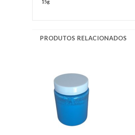
15g
PRODUTOS RELACIONADOS
Adicionar
Adicionar
na Lista
na Lista
de
de
Desejos
Desejos