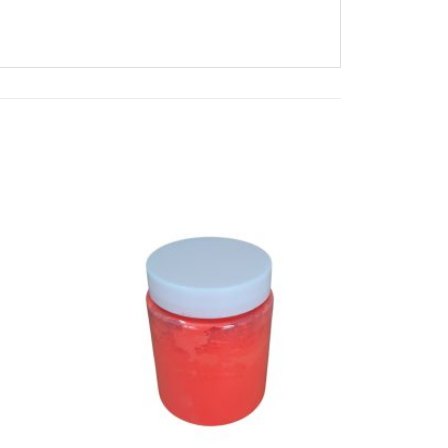
icionar
Adicionar
a Lista
na Lista
de
de
esejos
Desejos