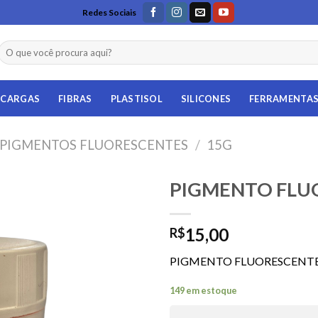
Redes Sociais
Pesquisar
por:
CARGAS
FIBRAS
PLASTISOL
SILICONES
FERRAMENTA
PIGMENTOS FLUORESCENTES
/
15G
PIGMENTO FLU
Adicionar
15,00
na Lista
R$
de
Desejos
PIGMENTO FLUORESCENTE
149 em estoque