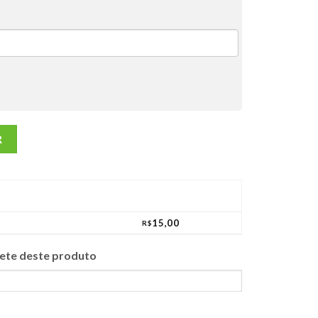
RANJA 15G quantidade
R
15,00
R$
frete deste produto