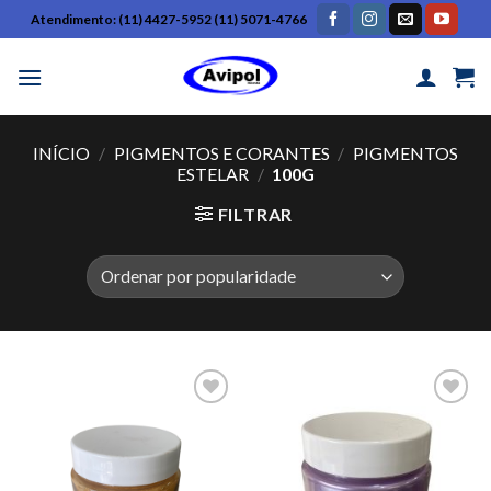
Pular
Atendimento: (11) 4427-5952 (11) 5071-4766
para
o
conteúdo
INÍCIO
/
PIGMENTOS E CORANTES
/
PIGMENTOS
ESTELAR
/
100G
FILTRAR
Adicionar
Adicionar
na Lista
na Lista
de
de
Desejos
Desejos