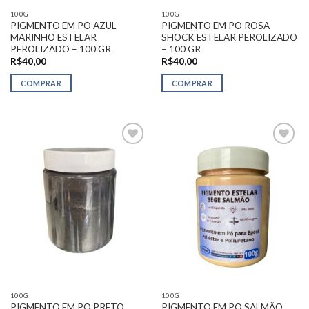
100G
100G
PIGMENTO EM PO AZUL
PIGMENTO EM PO ROSA
MARINHO ESTELAR
SHOCK ESTELAR PEROLIZADO
PEROLIZADO – 100 GR
– 100 GR
R$
40,00
R$
40,00
COMPRAR
COMPRAR
Adicionar
Adicionar
na Lista
na Lista
de
de
Desejos
Desejos
100G
100G
PIGMENTO EM PO PRETO
PIGMENTO EM PO SALMÃO